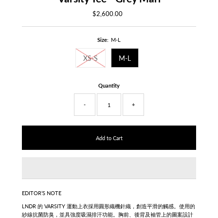
$2,600.00
Regular
Price
Size:
M-L
XS-S
M-L
Quantity
-
+
EDITOR’S NOTE
LNDR 的 VARSITY 運動上衣
採用圓形織機針織，創造平滑的觸感。使用的
紗線抗菌防臭，並具強度吸濕排汗功能。胸前、後背及袖管上的圖案設計