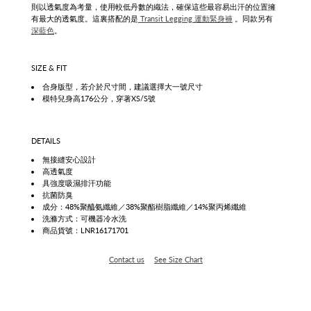
則以透氣度為考量，使用較低丹數的織法，確保這些最容易出汗的位置擁
有最大的透氣度。
這裏搭配的是
Transit Legging 運動緊身褲
。同款另有
深藍色
。
SIZE & FIT
合身版型，若介於尺寸間，建議選擇大一號尺寸
模特兒身高176公分，穿著XS/S號
DETAILS
無接縫安心設計
高透氣度
具
強度吸濕排汗功能
抗菌防臭
成分：48
%聚醯氨纖維／38%聚酯樹脂纖維／14%聚丙烯纖維
洗滌方式：可機器冷水洗
商品貨號：LNR16171701
Contact us
See Size Chart