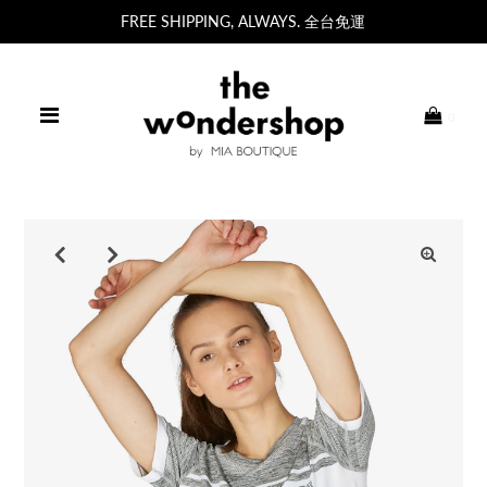
FREE SHIPPING, ALWAYS. 全台免運
0