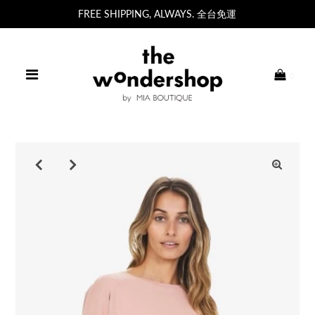
FREE SHIPPING, ALWAYS. 全台免運
0