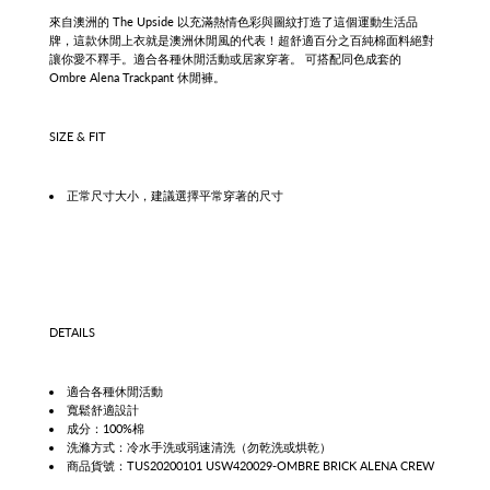
來自澳洲的 The Upside 以充滿熱情色彩與圖紋打造了這個運動生活品
牌，這款休閒上衣就是澳洲休閒風的代表！
超舒適百分之百純棉面料絕對
讓你愛不釋手。適合各種休閒活動或居家穿著。
可搭配同色成套的
Ombre Alena Trackpant 休閒褲。
SIZE & FIT
正常尺寸大小，建議選擇平常穿著的尺寸
DETAILS
適合各種休閒活動
寬鬆舒適設計
成分：100%棉
洗滌方式：冷水手洗或弱速清洗（勿乾洗或烘乾）
商品貨號：TUS20200101 USW420029-OMBRE BRICK ALENA CREW