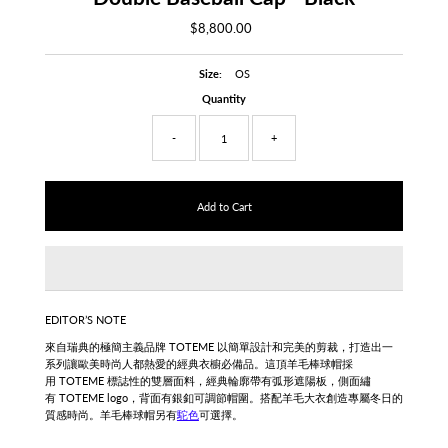
$8,800.00
Regular
Price
Size:
OS
Quantity
-
+
EDITOR’S NOTE
來自瑞典的極簡主義品牌 TOTEME 以簡單設計和完美的剪裁，打造出一
系列讓歐美時尚人都熱愛的經典衣櫥必備品。這頂羊毛棒球帽採
用
TOTEME
標誌性的雙層面料，經典輪廓帶有弧形遮陽板，側面繡
有
TOTEME
logo，背面有銀釦可調節帽圍。搭配羊毛大衣創造專屬冬日的
質感時尚。
羊毛棒球帽另有
駝色
可選擇。