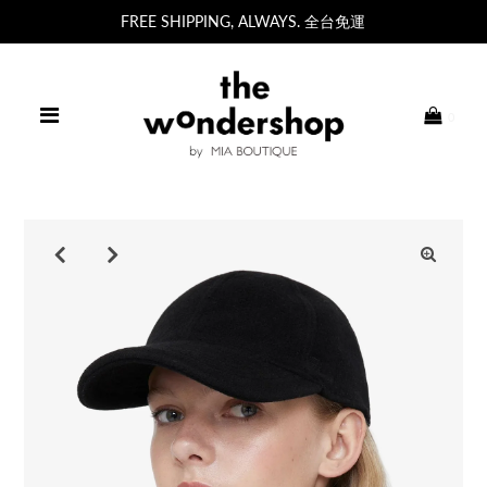
FREE SHIPPING, ALWAYS. 全台免運
0