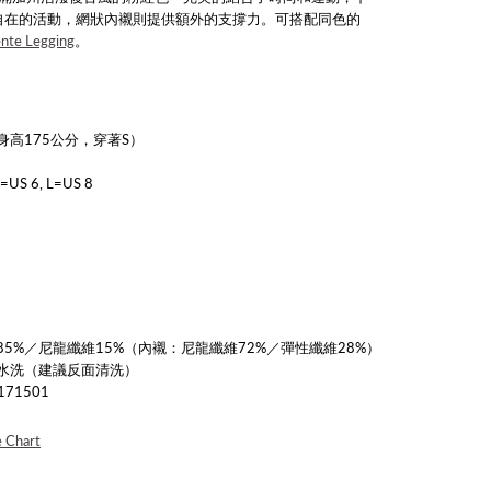
自在的活動，網狀內襯則提供額外的支撐力。
可搭配同色的
ente Legging
。
高175公分，穿著S）
=US 6, L=US 8
5%／尼龍纖維15%（內襯：尼龍纖維72%／彈性纖維28%）
水洗（建議反面清洗）
71501
e Chart