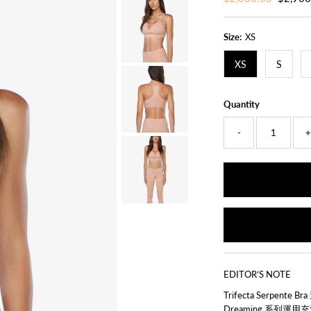
Price
Price
Size:
XS
XS
S
Quantity
-
EDITOR’S NOTE
Trifecta Serpent
Dreaming 系