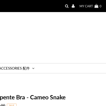
MY CART
0
ACCESSORIES 配件
erpente Bra - Cameo Snake
r
.00
SALE