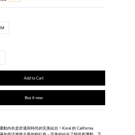
M
+
Buy it now
e Bra 運動內衣是舒適與時尚的完美結合！Koral 的 California
列運用充滿加州活潑復古風的粉紅色－完美的結合了時尚和運動，下