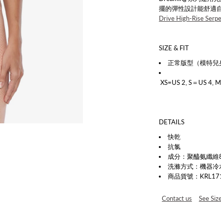
擺的彈性設計能舒適
Drive High-Rise Serp
SIZE & FIT
正常版型（模特兒身
XS=US 2, S＝US 4, M
DETAILS
快乾
抗氯
成分：聚醯氨纖維8
洗滌方式：機器冷
商品貨號：KRL171
Contact us
See Siz