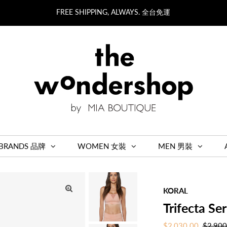
FREE SHIPPING, ALWAYS. 全台免運
BRANDS 品牌
WOMEN 女裝
MEN 男裝
KORAL
Trifecta S
Sale
$2,030.00
Regula
$2,900