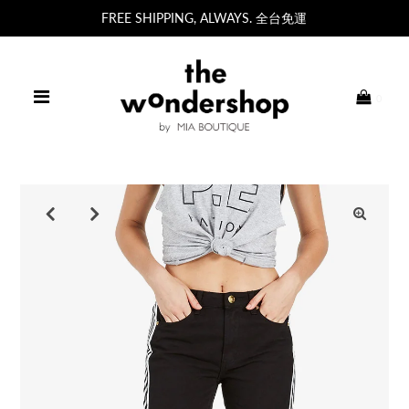
FREE SHIPPING, ALWAYS. 全台免運
0