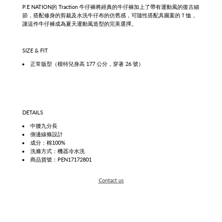
P.E NATION的 Traction 牛仔褲將經典的牛仔褲加上了帶有運動風的復古細
節，搭配修身的剪裁及水洗牛仔布的仿舊感，可隨性搭配具圖案的Ｔ恤，
讓這件牛仔褲成為夏天運動風造型的完美選擇。
SIZE & FIT
正常版型（模特兒身高 177 公分，穿著 26 號）
DETAILS
中腰九分長
側邊線條
設計
成分：棉100%
洗滌方式：機器冷水洗
商品貨號：PEN17172801
Contact us