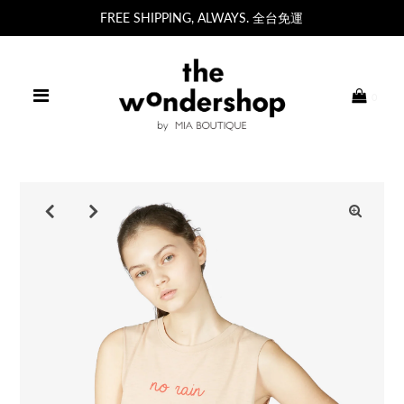
FREE SHIPPING, ALWAYS. 全台免運
0