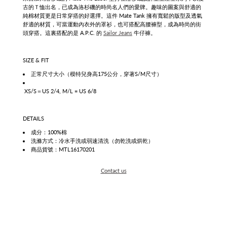
古的Ｔ恤出名，已成為洛杉磯的時尚名人們的愛牌。趣味的圖案與舒適的
純棉材質更是日常穿搭的好選擇。這件 Mate Tank 擁有寬鬆的版型及透氣
舒適的材質，可當運動內衣外的罩衫，也可搭配高腰褲型，成為時尚的街
頭穿搭。這裏搭配的是 A.P.C. 的
Sailor Jeans
牛仔褲。
SIZE & FIT
正常尺寸大小（模特兒身高175公分，穿著S/M尺寸）
XS/S＝US 2/4, M/L = US 6/8
DETAILS
成分：100%棉
洗滌方式：冷水手洗或弱速清洗（勿乾洗或烘乾）
商品貨號：MTL16170201
Contact us