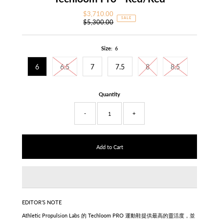
$3,710.00
Sale
SALE
$5,300.00
Price
Regular
Price
Size:
6
6
6.5
7
7.5
8
8.5
Quantity
-
+
EDITOR’S NOTE
Athletic Propulsion Labs 的 Techloom PRO 運動鞋提供最高的靈活度，並