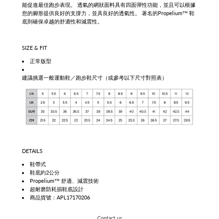
能促進最佳跑步表現。 透氣的網狀面料具有四面彈性功能，並且可以根據
您的腳形提供良好的支撐力，並具良好的透氣性。 著名的Propelium™ 鞋
底則確保卓越的舒適性和減震性。
SIZE & FIT
正常版型
建議挑選一般運動鞋／跑步鞋尺寸（或參考以下尺寸對照表）
DETAILS
鞋帶式
鞋底約2公分
Propelium™ 舒適、減震技術
超耐磨防耗損鞋底設計
商品貨號：APL17170206
Contact us