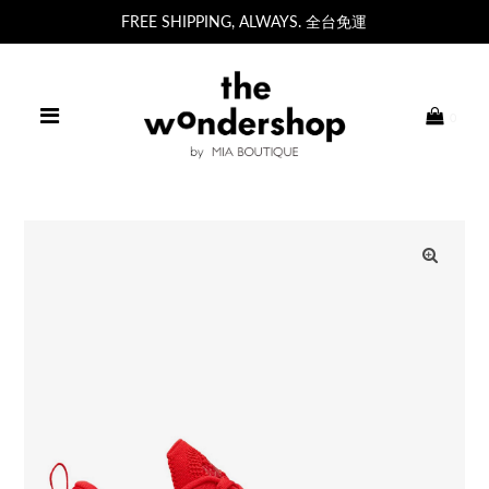
FREE SHIPPING, ALWAYS. 全台免運
0