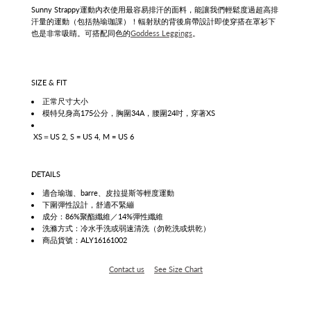
Sunny Strappy運動內衣使用最容易排汗的面料，能讓我們輕鬆度過超高排
汗量的運動（包括熱瑜珈課）！輻射狀的背後肩帶設計即使穿搭在罩衫下
也是非常吸睛。可搭配同色的
Goddess Leggings
。
SIZE & FIT
正常尺寸大小
模特兒身高175公分，胸圍34A，腰圍24吋，穿著XS
XS＝US 2, S = US 4, M = US 6
DETAILS
適合瑜珈、barre、皮拉提斯等輕度運動
下圍彈性設計，舒適不緊繃
成分：86%聚酯纖維／14%彈性纖維
洗滌方式：冷水手洗或弱速清洗（勿乾洗或烘乾）
商品貨號：ALY16161002
Contact us
See Size Chart