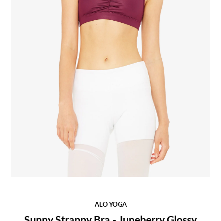
ALO YOGA
Sunny Strappy Bra - Juneberry Glossy