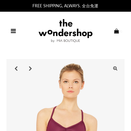
FREE SHIPPING, ALWAYS. 全台免運
0