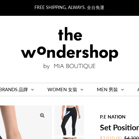
FREE SHIPPING, ALWAYS. 全台免運
BRANDS 品牌
WOMEN 女裝
MEN 男裝
P.E NATION
Set Positio
Sale
$3,010.00
Regula
$4,300