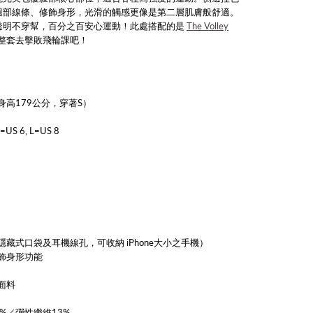
腿部線條、修飾身形，光滑的觸感更像是第二層肌膚般舒適。
透明不穿幫，百分之百安心運動！此處搭配的是
The Volley
整套去擊敗飛輪課吧！
高179公分，穿著S）
=US 6, L=US 8
藏式口袋及耳機線孔，可收納 iPhone大小之手機）
飾身形功能
面料
%／彈性纖維13%