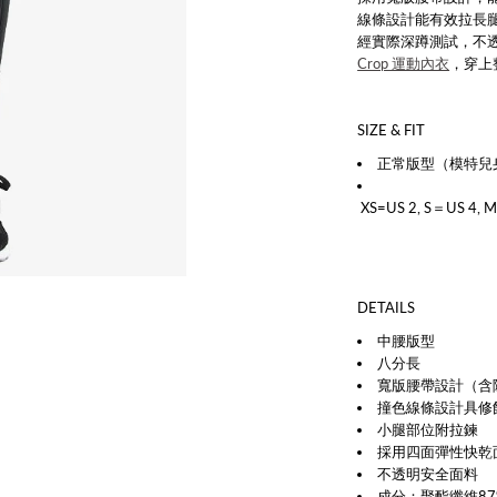
線條設計能有效拉長
經實際深蹲測試，不
Crop 運動內衣
，穿上
SIZE & FIT
正常版型（模特兒身
XS=US 2, S＝US 4, M
DETAILS
中腰版型
八分長
寬版腰帶設計（含隱
撞色線條設計
具修
小腿部位附拉鍊
採用四面彈性快乾
不透明安全面料
成分：聚酯纖維87