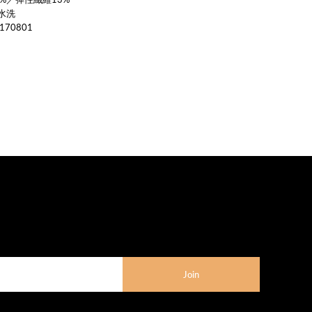
水洗
70801