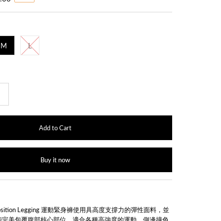
M
L
+
Buy it now
et Position Legging 運動緊身褲使用具高度支撐力的彈性面料，並
能完美包覆腹部核心部位，適合各種高強度的運動。側邊撞色