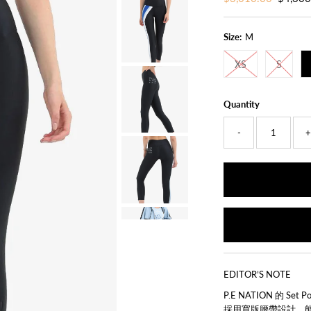
Price
Price
Size:
M
XS
S
Quantity
-
EDITOR’S NOTE
P.E NATION 的 S
採用寬版腰帶設計，