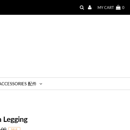
MY CART
0
ACCESSORIES 配件
n Legging
r
.00
SALE