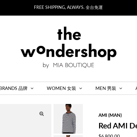
FREE SHIPPING, ALWAYS. 全台免運
BRANDS 品牌
WOMEN 女裝
MEN 男裝
AMI (MAN)
Red AMI De
Regular
$6,800.00