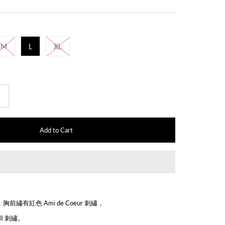
M
L
XL
+
t，胸前繡有紅色 Ami de Coeur 刺繡，
I 刺繡
。