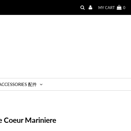
MY CART
0
ACCESSORIES 配件
 Coeur Mariniere