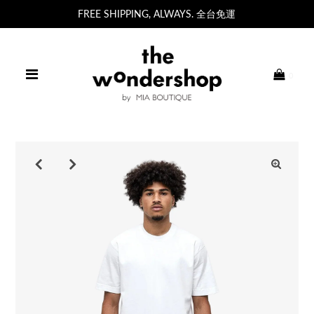
FREE SHIPPING, ALWAYS. 全台免運
0