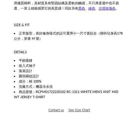
用優質棉料，其材質具有堅固結構及柔軟的觸感，不只厚度適中也不易
透，一穿上就能感受它的高質感！同款另有
黑
色
、
綠色
、
沙漠玫瑰色
。
SIZE & FIT
正常版型，喜好修身樣式的話
可選擇小一尺寸更貼合
（模特兒身高178
公分，穿著 M 號）
DETAILS
平鎖接縫
嵌入式袖子
落肩設計
圓領羅紋設計
成分：棉 100%
洗滌方式：機器冷水洗
商品貨號：
RCPM01722220102
RC-1311-WHITE MEN'S KNIT MID
WT JERSEY T-SHIRT
Contact us
See Size Chart