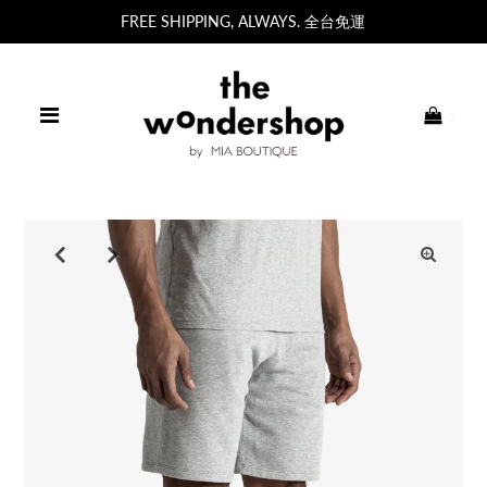
FREE SHIPPING, ALWAYS. 全台免運
0