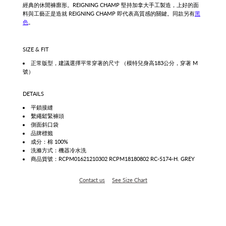
經典的休閒褲廓形。
REIGNING CHAMP 堅持加拿大手工製造，上好的面
料與工藝正是造就 REIGNING CHAMP 即代表高質感的關鍵。同款另有
黑
色
。
SIZE & FIT
正常版型，建議選擇平常穿著的尺寸
（模特兒身高183公分，穿著 M
號）
DETAILS
平鎖接縫
繫繩鬆緊褲頭
側面斜口袋
品牌標籤
成分：棉 100%
洗滌方式：機器冷水洗
商品貨號：RCPM01621210302
RCPM18180802
RC-5174-H. GREY
Contact us
See Size Chart