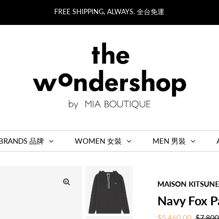
FREE SHIPPING, ALWAYS. 全台免運
BRANDS 品牌
WOMEN 女裝
MEN 男裝
MAISON KITSUN
Navy Fox P
Sale
$5,460.00
Regula
$7,800