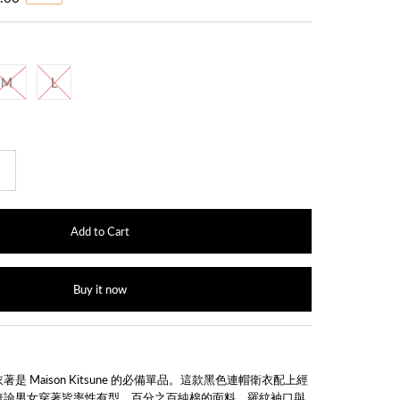
M
L
+
Buy it now
 Maison Kitsune 的必備單品。這款黑色連帽衛衣配上經
無論男女穿著皆率性有型。百分之百純棉的面料、羅紋袖口與