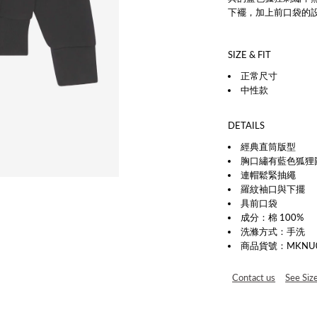
下襬，加上前口袋的
SIZE & FIT
正常尺寸
中性款
DETAILS
經典直筒版型
胸口繡有藍色狐狸
連帽鬆緊抽繩
羅紋袖口與下擺
具前口袋
成分：棉 100%
洗滌方式：
手洗
商品貨號：MKNU016
Contact us
See Siz