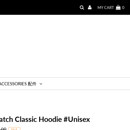
MY CART
0
ACCESSORIES 配件
E
atch Classic Hoodie #Unisex
r
.00
SALE