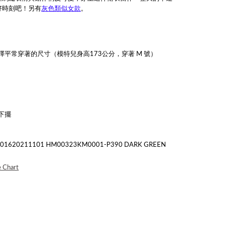
好時刻吧！另有
灰色類似女款
。
擇平常穿著的尺寸
（模特兒身高173公分，穿著 M 號）
下擺
20211101 HM00323KM0001-P390 DARK GREEN
e Chart