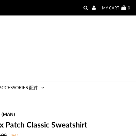
MY CART
0
ACCESSORIES 配件
 (MAN)
ox Patch Classic Sweatshirt
r
.00
SALE