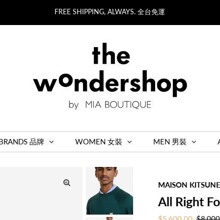
FREE SHIPPING, ALWAYS. 全台免運
BRANDS 品牌
WOMEN 女裝
MEN 男裝
MAISON KITSUNE
All Right F
Sale
$5,600.00
Regula
$8,000