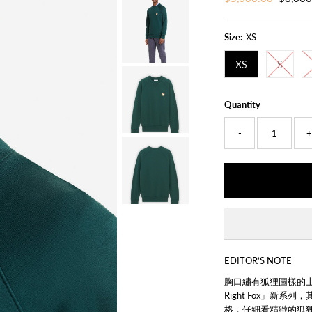
Price
Price
Size:
XS
XS
S
Quantity
-
EDITOR’S NOTE
胸口繡有狐狸圖樣的上衣是
Right Fox」新系
格
，仔細看精緻的狐