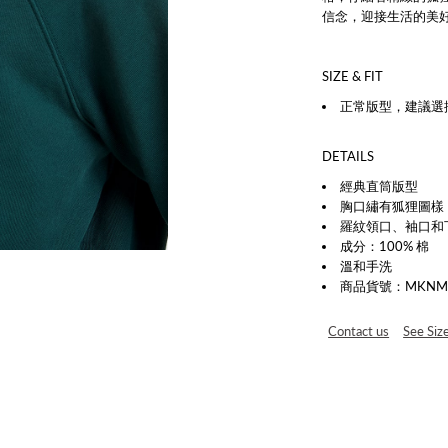
信念，迎接生活的美
SIZE & FIT
正常版型，建議選
DETAILS
經典直筒版型
胸口繡有狐狸圖樣
羅紋領口、袖口和
成分：100% 棉
溫和手洗
商品貨號：MKNM016
Contact us
See Siz