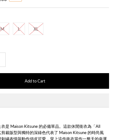
M
L
XL
+
 Maison Kitsune 的必備單品。這款休閒衛衣為「All
列，其剪裁版型與
獨特的深綠色代表了 Maison Kitsune 的時尚風
狸刺繡表情與動作俏皮可愛，穿上這件衛衣當作一整天的幸運