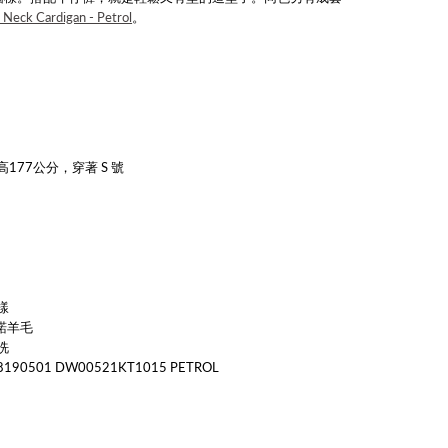
ck Cardigan - Petrol
。
177公分，穿著 S 號
樣
麗諾羊毛
洗
0501 DW00521KT1015 PETROL