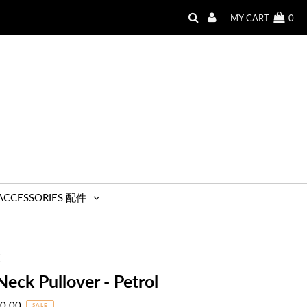
MY CART
0
ACCESSORIES 配件
E
eck Pullover - Petrol
r
0.00
SALE