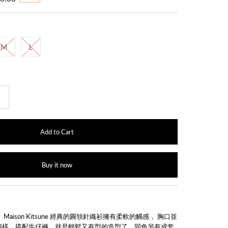
M
L
+
Buy it now
aison Kitsune 經典的圓領針織衫擁有柔軟的觸感，
胸口並
圖樣。
搭配牛仔褲，就是輕鬆又有型的造型了。同色另有成套