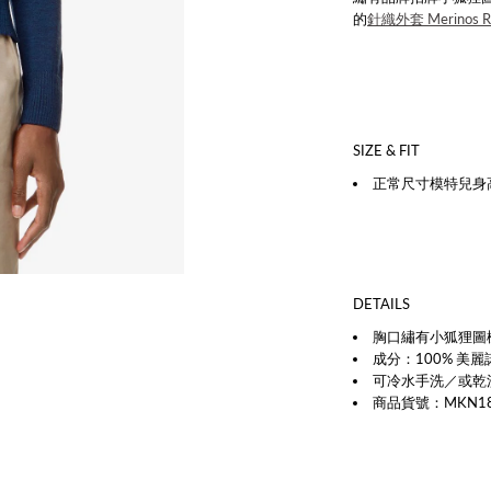
的
針織外套 Merinos R Ne
SIZE & FIT
正常尺寸模特兒身高
DETAILS
胸口繡有小狐狸圖
成分：100% 美
可冷水手洗／或乾
商品貨號：MKN1819