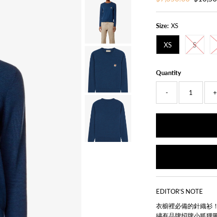
Price
Price
Size:
XS
XS
S
Quantity
-
EDITOR’S NOTE
衣櫥裡必備的針織衫！ M
繡有品牌招牌小狐狸