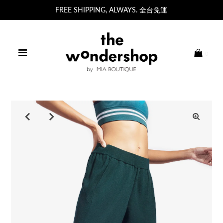
FREE SHIPPING, ALWAYS. 全台免運
0