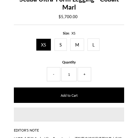
Marl
$5,700.00
Regular
Price
Size:
XS
XS
S
M
L
Quantity
-
+
EDITOR’S NOTE