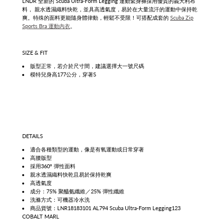
LNDR 全新的 Scuba Ultra-Form Legging 運動緊身褲採用優質的義大利布
料， 親水透濕織料快乾，並具高透氣度，易於在大量流汗的運動中保持乾
爽。特殊的面料更能隨身體律動，輕鬆不受限！可搭配成套的
Scuba Zip
Sports Bra 運動內衣
。
SIZE & FIT
版型正常，若介於尺寸間，建議選擇大一號尺碼
模特兒身高177公分，穿著S
DETAILS
適合各種類型的運動，像是有氧運動或日常穿著
高腰版型
採用360° 彈性面料
親水透濕織料快乾且易於保持乾爽
高透氣度
成分：75% 聚醯氨纖維／25% 彈性纖維
洗滌方式：可機器冷水洗
商品貨號：LNR18183101 AL794 Scuba Ultra-Form Legging123
COBALT MARL