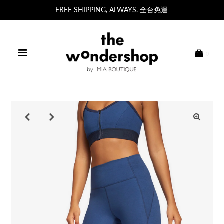
FREE SHIPPING, ALWAYS. 全台免運
0