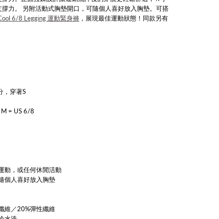
撐力。 另
附活動式胸墊開口，可隨個人喜好放入胸墊
。可搭
 Cool 6/8 Legging 運動緊身褲
，展現最佳運動狀態！同款另有
分，穿著S
 M = US 6/8
運動，或任何休閒活動
隨個人喜好放入胸墊
纖維／20%彈性纖維
冷水洗