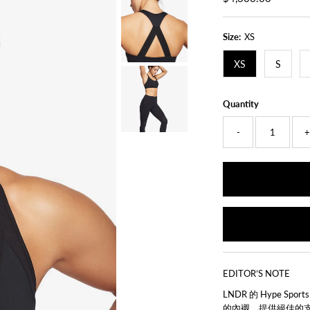
Price
Size:
XS
XS
S
Quantity
-
EDITOR’S NOTE
LNDR 的 Hype 
的內襯，提供絕佳的