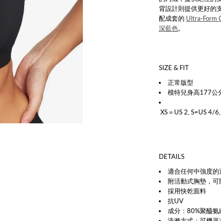
背設計則提供更好的支
配成套的
Ultra-Form
深藍色
。
SIZE & FIT
正常版型
模特兒身高177公
XS＝US 2, S=US 4/6,
DETAILS
適合任何中強度的
附活動式胸墊，可
採用快乾面料
抗UV
成分：80%聚醯氨
洗滌方式：可機器