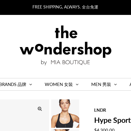
FREE SHIPPING, ALWAYS. 全台免運
BRANDS 品牌
WOMEN 女裝
MEN 男裝
LNDR
Hype Sports
Regular
$4,300.00