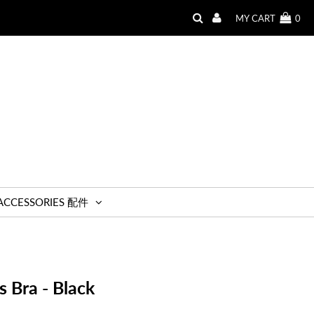
MY CART
0
ACCESSORIES 配件
 Bra - Black