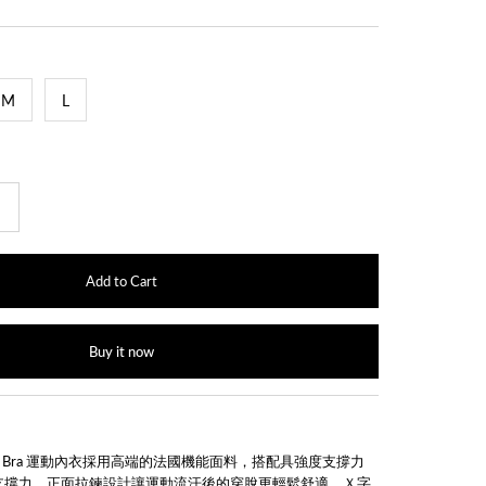
M
L
+
Buy it now
Sports Bra 運動內衣採用高端的法國機能面料，搭配具強度支撐力
支撐力。正面拉鍊設計讓運動流汗後的穿脫更輕鬆舒適，Ｘ字