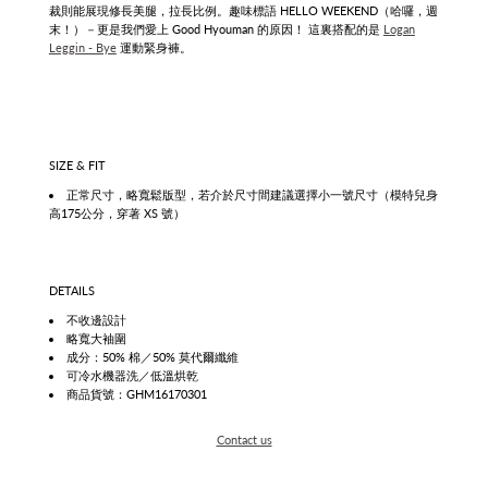
裁則能展現修長美腿，拉長比例。趣味標語 HELLO WEEKEND（哈囉，週
末！）－更是我們愛上 Good Hyouman 的原因！ 這裏搭配的是
Logan
Leggin - Bye
運動緊身褲。
SIZE & FIT
正常尺寸，略寬鬆版型，若介於尺寸間建議選擇小一號尺寸（模特兒身
高175公分，穿著 XS 號）
DETAILS
不收邊設計
略寬大袖圍
成分：50% 棉／50% 莫代爾纖維
可冷水機器洗／低溫烘乾
商品貨號：GHM16170301
Contact us