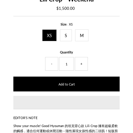
$1,500.00
Regular
Price
Size:
XS
XS
S
M
Quantity
-
+
EDITOR’S NOTE
Show your muscle! Good Hyouman 的坦克背心款 Lili Crop 擁有超級柔軟
的觸感，適合任何運動或休閒活動－隨性展現女孩性感的二頭肌！短版剪