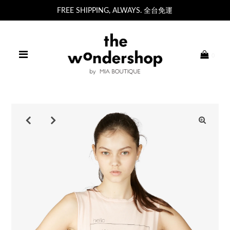
FREE SHIPPING, ALWAYS. 全台免運
0