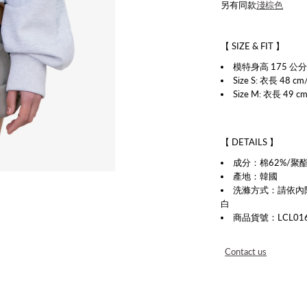
另有同款
淺棕色
【 SIZE & FIT 】
模特身高 175 公分
Size S: 衣長 48 c
Size M: 衣長 49 c
【 DETAILS 】
成分：
棉62%/聚
產地：韓國
洗滌方式：請依
內
白
商品貨號：LCL016
Contact us