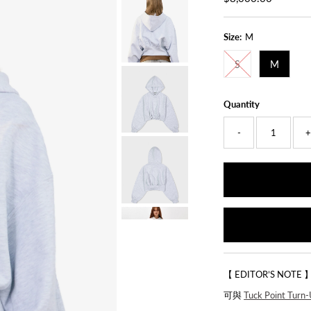
Price
Size:
M
S
M
Quantity
-
【 EDITOR’S NOTE 
可與
Tuck Point Turn-