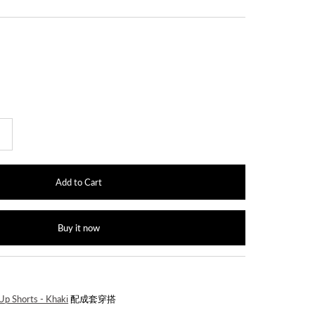
+
Buy it now
】
Up Shorts - Khaki
配成套穿搭