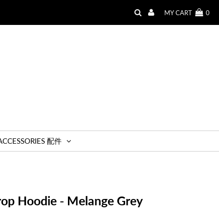
MY CART
0
ACCESSORIES 配件
rop Hoodie - Melange Grey