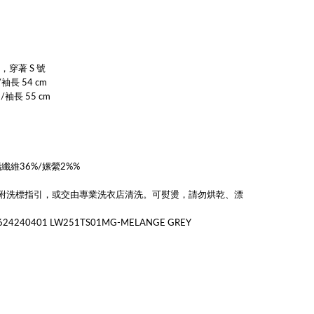
，穿著 S 號
m/袖長
54 cm
m
/袖長
55 cm
酯纖維36%/嫘縈2%%
附洗標指引，或交由專業洗衣店清洗。可熨燙，請勿烘乾、漂
24240401
LW251TS01MG-MELANGE GREY