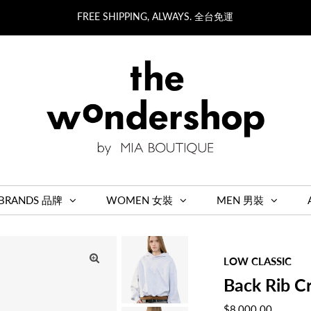
FREE SHIPPING, ALWAYS. 全台免運
BRANDS 品牌
WOMEN 女裝
MEN 男裝
LOW CLASSIC
Back Rib C
Regular
$8,000.00