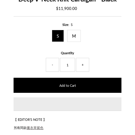
$11,900.00
Regular
Price
Size:
S
S
M
Quantity
-
+
【 EDITOR’S NOTE 】
另有同款
薰衣草紫色