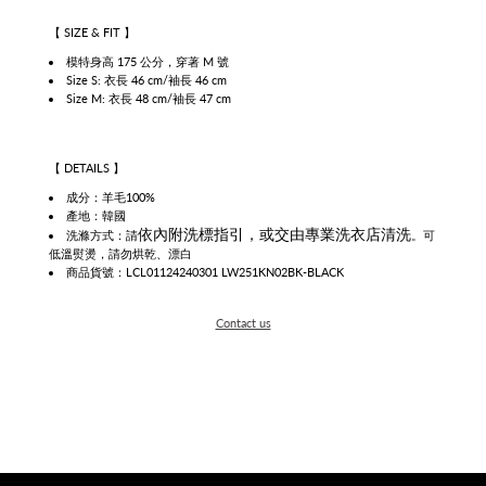
【 SIZE & FIT 】
模特身高 175 公分，穿著 M 號
Size S: 衣長 46 cm/袖長
46 cm
Size M: 衣長 48 cm
/袖長
47 cm
【 DETAILS 】
成分：羊毛100%
產地：韓國
依
內附洗標指引，或
交由專業洗衣店清洗
洗滌方式：請
。可
低溫熨燙，請勿烘乾、漂白
商品貨號：LCL01124240301
LW251KN02BK-BLACK
Contact us