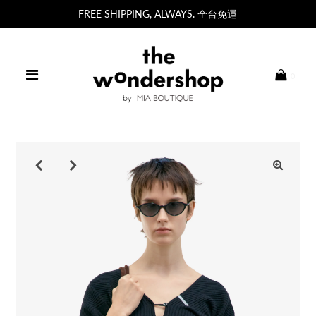
FREE SHIPPING, ALWAYS. 全台免運
0