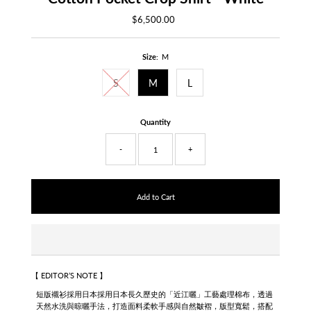
$6,500.00
Regular
Price
Size:
M
S
M
L
Quantity
-
+
【 EDITOR’S NOTE 】
短版襯衫採用日本
採用
日本長久歷史的「近江曬」工藝
處理棉布，透過
天然水洗與晾曬手法，打造面料柔軟手感與自然皺褶，
版型寬鬆，搭配