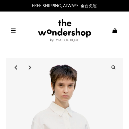
FREE SHIPPING, ALWAYS. 全台免運
0