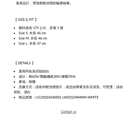
落肩設計，營造輕鬆休閒的輪廓線條。
【 SIZE & FIT 】
模特身高 175 公分，穿著 S 號
Size S: 衣長 45 cm
Size M: 衣長 46 cm
Size L: 衣長 47 cm
【 DETAILS 】
選用
同色系貝殼鈕扣
成分：
棉62%/聚酯纖維36%/嫘縈2%%
產地：韓國
洗滌方式：請依
內附洗標指引，或交由專業洗衣店清洗。可熨燙，請勿
烘乾、漂白
商品貨號：LCL01024240501
LW251SH04WH-WHITE
Contact us