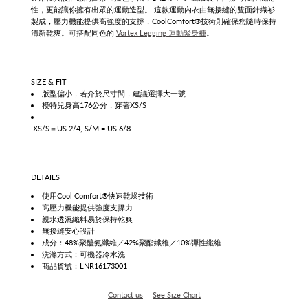
性，更能讓你擁有出眾的運動造型。 這款運動內衣由無接縫的雙面針織衫
製成，壓力機能提供高強度的支撐，CoolComfort®技術則確保您隨時保持
清新乾爽。可搭配同色的
Vortex Legging 運動緊身褲
。
SIZE & FIT
版型偏小，若介於尺寸間，建議選擇大一號
模特兒身高176公分，穿著XS/S
XS/S＝US 2/4, S/M = US 6/8
DETAILS
使用Cool Comfort®快速乾燥技術
高壓力機能提供強度支撐力
親水透濕織料易於保持乾爽
無接縫安心設計
成分：48%聚醯氨纖維／42%聚酯纖維／10%彈性纖維
洗滌方式：可機器冷水洗
商品貨號：LNR16173001
Contact us
See Size Chart