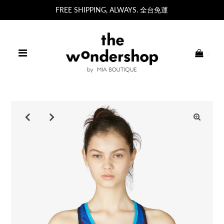
FREE SHIPPING, ALWAYS. 全台免運
0