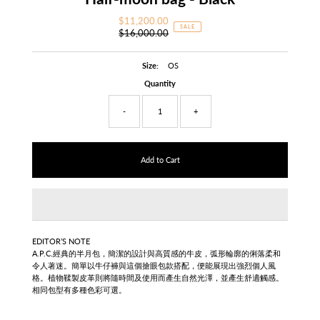
$11,200.00
Sale
SALE
$16,000.00
Price
Regular
Price
Size:
OS
Quantity
-
+
EDITOR’S NOTE
A.P.C.經典的半月包，簡潔的設計與高質感的牛皮，弧形輪廓的俐落柔和
令人著迷。簡單以牛仔褲與這個搶眼包款搭配，便能展現出強烈個人風
格。
植物鞣製皮革則將隨時間及使用而產生自然光澤，並產生舒適觸感。
相同包型有多種色彩可選。