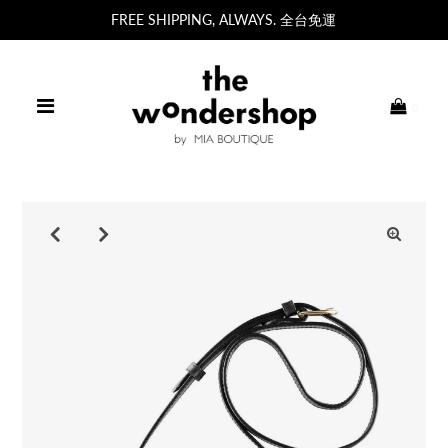
FREE SHIPPING, ALWAYS. 全台免運
0