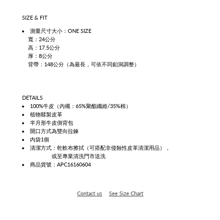
SIZE & FIT
測量尺寸大小：ONE SIZE
寬：24公分
高：17.5公分
厚：8公分
背帶：148公分（為最長，可依不同釦洞調整）
DETAILS
100%牛皮（內襯：65%聚酯纖維/35%棉）
植物鞣製皮革
半月形牛皮側背包
開口方式為雙向拉鍊
內袋1個
清潔方式：乾軟布擦拭（可搭配非侵蝕性皮革清潔用品），
或至專業清洗門市送洗
商品貨號：APC16160604
Contact us
See Size Chart