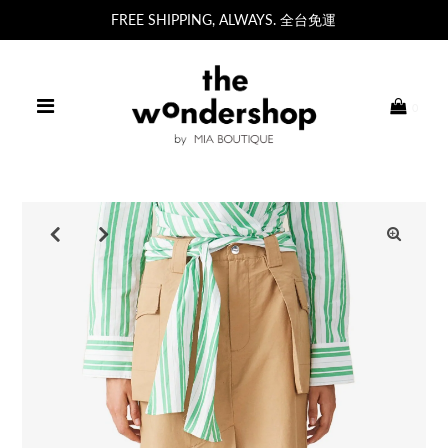
FREE SHIPPING, ALWAYS. 全台免運
0