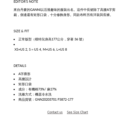
EDITOR’S NOTE
來自丹麥的GANNI以活潑趣味的服裝出名
。這件中長裙除了高腰A字剪
裁，側邊還有矩形口袋，十分修飾身形。
同款布料另有洋裝與長褲。
SIZE & FIT
正常版型
（模特兒身高177公分，穿著 36 號）
XS=US 2, S＝US 4, M=US 6, L=US 8
DETAILS
A字廓形
高腰設計
矩形口袋
成分：有機棉73%/ 麻27%
洗滌方式：機器冷水洗
商品貨號：GNN20203701 F5872-177
Contact us
See Size Chart