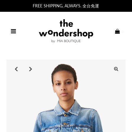
FREE SHIPPING, ALWAYS. 全台免運
0