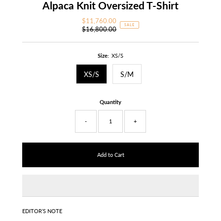
Alpaca Knit Oversized T-Shirt
$11,760.00
Sale
SALE
$16,800.00
Price
Regular
Price
Size:
XS/S
XS/S
S/M
Quantity
-
+
EDITOR’S NOTE