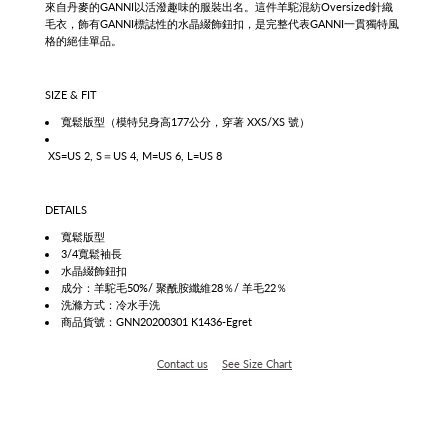
來自丹麥的GANNI以活潑趣味的服裝出名
。這件羊駝混紡Oversized針織
毛衣，飾有GANNI標誌性的水晶綴飾鈕扣，是完整代表
GANNI一貫獨特風
格的絕佳單品。
SIZE & FIT
寬鬆版型（模特兒身高177公分，穿著 XXS/XS 號）
XS=US 2, S＝US 4, M=US 6, L=US 8
DETAILS
寬鬆版型
3/4寬鬆袖長
水晶綴飾鈕扣
成分：羊駝毛50%/ 聚酰胺纖維28％/ 羊毛22％
洗滌方式：冷水手洗
商品貨號：GNN20200301 K1436-Egret
Contact us
See Size Chart