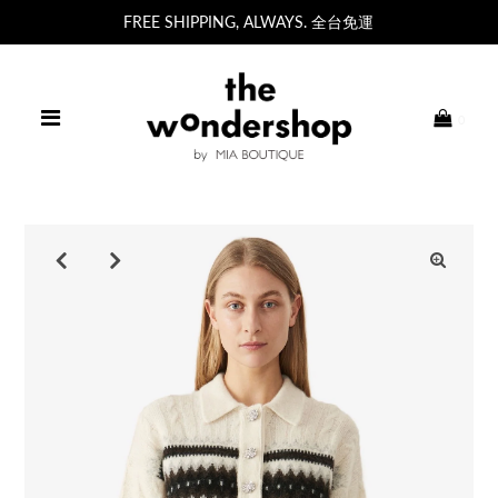
FREE SHIPPING, ALWAYS. 全台免運
0