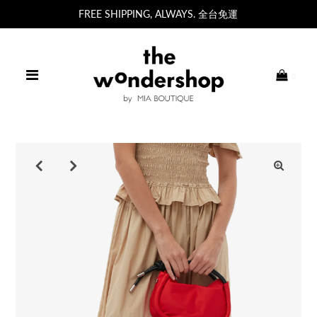
FREE SHIPPING, ALWAYS. 全台免運
0