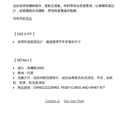
這款採用有機棉製作，柔軟且透氣。
布料帶有自然垂墜感，以層層荷葉設
計，
使裙擺隨步伐擺動，營造輕盈飄逸的氛圍。
另有同款
黑色
【 SIZE & FIT 】
採用常規版型設計，建議選擇平常穿著的尺寸
【 DETAILS 】
成分：有機棉100%
產地：印度
洗滌方式：請依內附洗標指引，或交由專業洗衣店清洗。手洗，勿烘
乾、熨燙、乾洗及浸泡
商品貨號：GNN01222230902
F8187-CURDS AND WHEY 877
Contact us
See Size Chart