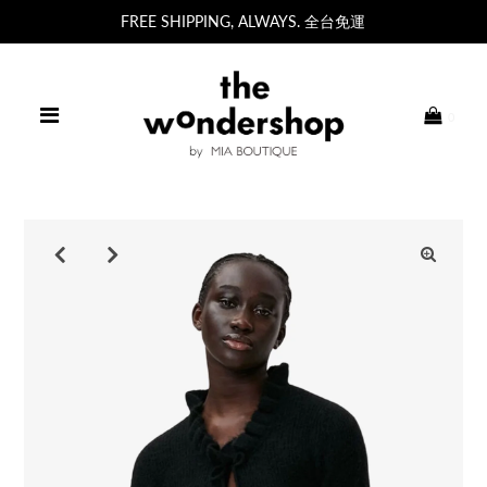
FREE SHIPPING, ALWAYS. 全台免運
0