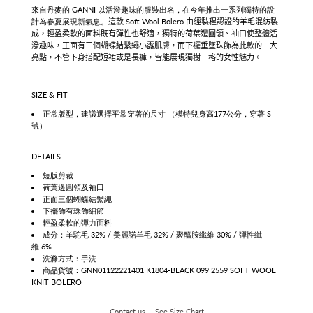
來自丹麥的 GANNI 以活潑趣味的服裝出名，在今年推出一系列獨特的設
計為春夏展現新氣息。
這款 Soft Wool Bolero
由經製程
認證
的羊毛混紡製
成，輕盈柔軟的面料既有彈性也舒適，獨特的荷葉邊圓領、袖口使整體活
潑趣味，正面有三個蝴蝶結繫繩小露肌膚，而下襬垂墜珠飾為此款的一大
亮點，不管下身搭配短裙或是長褲，皆能展現獨樹一格的女性魅力
。
SIZE & FIT
正常版型
，建議選擇平常穿著的尺寸
（模特兒身高177公分，穿著 S
號）
DETAILS
短版剪裁
荷葉邊圓領及袖口
正面
三個蝴蝶結
繫繩
下襬飾有珠飾細節
輕盈柔軟的彈力面料
成分：羊駝毛
32%
/ 美麗諾羊毛
32% / 聚醯胺纖維 30% /
彈性纖
維
6%
洗滌方式：手洗
商品貨號：GNN01122221401 K1804-BLACK 099 2559 SOFT WOOL
KNIT BOLERO
Contact us
See Size Chart