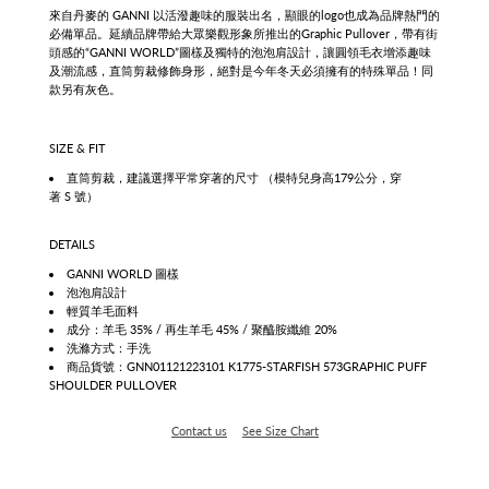
來自丹麥的 GANNI 以活潑趣味的服裝出名，顯眼的logo也成為品牌熱門的
必備單品。延續品牌帶給大眾樂觀形象所推出的
Graphic Pullover，
帶有街
頭感的“
GANNI WORLD”圖樣及獨特的泡泡肩設計，讓圓領毛衣增添趣味
及潮流感，直筒剪裁修飾身形，絕對是今年冬天必須擁有的特殊單品！
同
款另有灰色。
SIZE & FIT
直筒剪裁，建議選擇平常穿著的尺寸
（模特兒身高
179
公分，穿
著
S
號）
DETAILS
GANNI WORLD 圖樣
泡泡肩設計
輕質羊毛面料
成分：
羊毛 35%
/
再生羊毛 45%
/ 聚醯胺
纖維 20%
洗滌方式：手洗
商品貨號：GNN01121223101 K1775-STARFISH 573GRAPHIC PUFF
SHOULDER PULLOVER
Contact us
See Size Chart