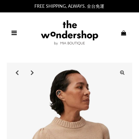
FREE SHIPPING, ALWAYS. 全台免運
0