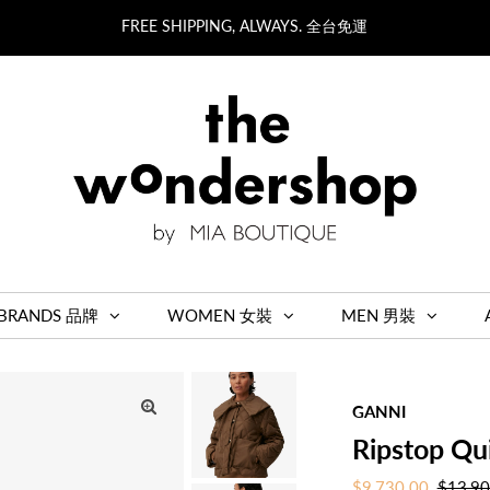
FREE SHIPPING, ALWAYS. 全台免運
BRANDS 品牌
WOMEN 女裝
MEN 男裝
GANNI
Ripstop Qui
Sale
$9,730.00
Regula
$13,90