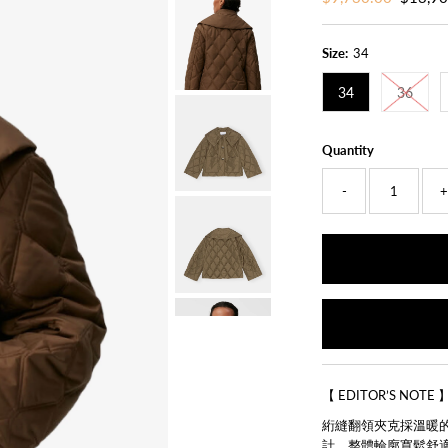
Price
Price
Size:
34
34
36
Quantity
-
【 EDITOR’S NOTE 
絎縫翻領夾克採溫暖
計。整體輪廓寬鬆舒適