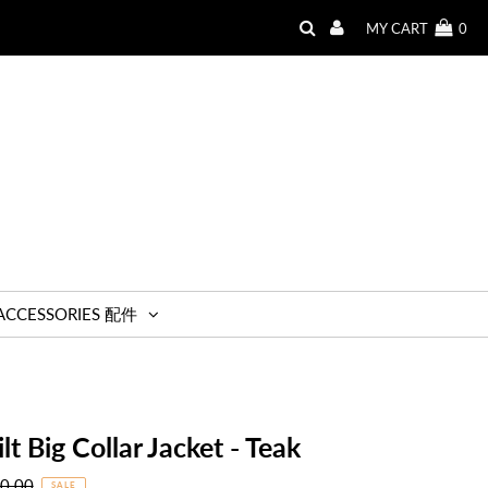
MY CART
0
ACCESSORIES 配件
lt Big Collar Jacket - Teak
r
0.00
SALE