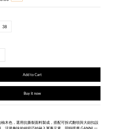
38
+
Buy it now
】
的柚木色，選用抗撕裂面料製成，搭配可拆式翻領與大鈕扣設
，活潑趣味的細節巧妙融入軍事元素，同時呼應 GANNI 一