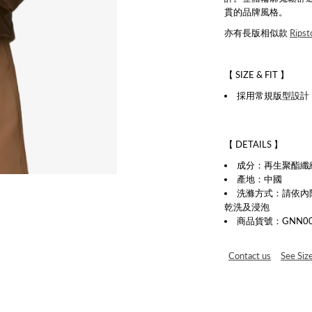
貫的品牌風格。
亦有
長版相似款
Ripst
【 SIZE & FIT 】
採用常規版型設計
【 DETAILS 】
成分：再生聚酯纖維
產地：中國
洗滌方式：請依內
乾洗及浸泡
商品貨號：GNN002
Contact us
See Siz