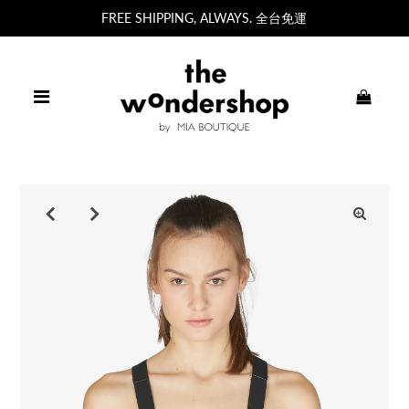
FREE SHIPPING, ALWAYS. 全台免運
0