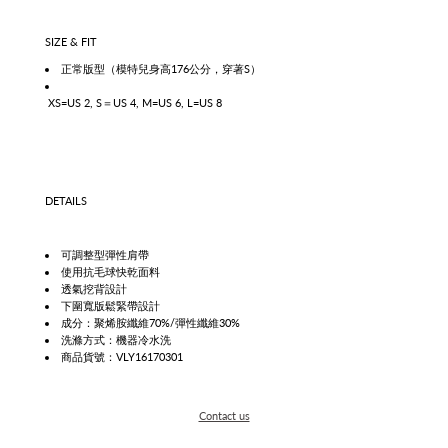
SIZE & FIT
正常版型（模特兒身高176公分，穿著S）
XS=US 2, S＝US 4, M=US 6, L=US 8
DETAILS
可調整型
彈性肩帶
使用抗毛球快乾面料
透氣挖背設計
下圍寬版鬆緊帶設計
成分：聚烯胺纖維70%/彈性纖維30%
洗滌方式：機器冷水洗
商品貨號：VLY16170301
Contact us