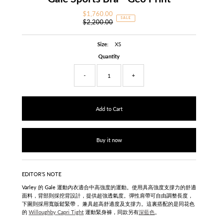
$1,760.00
Sale
SALE
$2,200.00
Price
Regular
Price
Size:
XS
Quantity
-
+
Buy it now
EDITOR’S NOTE
Varley 的 Gale 運動內衣適合中高強度的運動。使用具高強度支撐力的舒適
面料，背部則採挖背設計，提供超強透氣度。彈性肩帶可自由調整長度，
下圍則採用寬版鬆緊帶， 兼具超高舒適度及支撐力。這裏搭配的是同花色
的
Willoughby Capri Tight
運動緊身褲，同款另有
深藍色
。