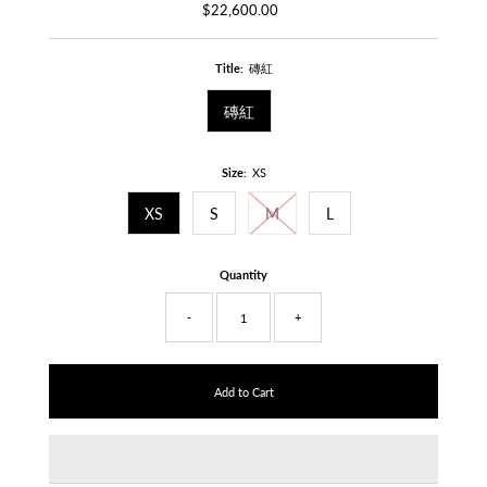
$22,600.00
Regular
Price
Title:
磚紅
磚紅
Size:
XS
XS
S
M
L
Quantity
-
+