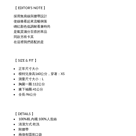
【 EDITOR’S NOTE 】
採用無肩線與腰帶設計
使線條看起來流暢俐落
磚紅顏色低調耐看兼時尚
是氣質滿分百搭的單品
同款另有卡其
在這裡我們搭配的是
【
SIZE & FIT
】
正常尺寸大小
模特兒身高160公分，穿著：XS
測量尺寸大小：L
胸圍一圈:112公分
腋下袖圈:41公分
全長:96公分
【
DETAILS
】
100%棉,內襯:100%人造絲
清潔方式:乾洗
附腰帶
兩側有隱形口袋