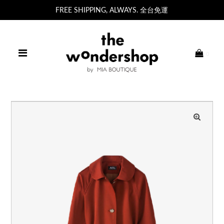
FREE SHIPPING, ALWAYS. 全台免運
0