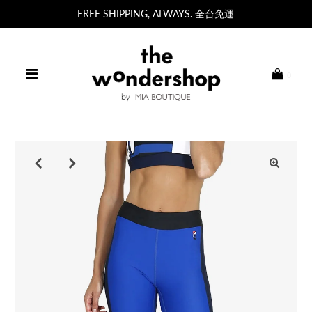
FREE SHIPPING, ALWAYS. 全台免運
0