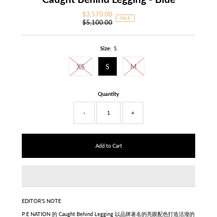
$3,570.00
Sale
SALE
$5,100.00
Price
Regular
Price
Size:
S
XS
S
M
Quantity
-
+
EDITOR’S NOTE
P.E NATION 的
Caught Behind
Legging 以品牌著名的亮眼配色
打造活潑的