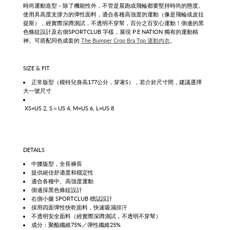
時尚運動造型－除了機能性外，不管是晨跑或飛輪都要堅持時尚的態度。
使用具高度支撐力的彈性面料，適合各種高強度的運動（像是飛輪或皮拉
提斯），
經實際深蹲測試，不透明不穿幫，百分之百安心運動！
側邊的黑
色條紋設計及右側SPORTCLUB 字樣，展現 P.E NATION 獨有的運動精
神。可搭配同色成套的
The Bumper Crop Bra Top 運動內衣
。
SIZE & FIT
正常版型（模特兒身高177公分，穿著S），若介於尺寸間，建議選擇
大一號尺寸
XS=US 2, S＝US 4, M=US 6, L=US 8
DETAILS
中腰版型，全長褲長
提供絕佳舒適度和穩定性
適合各種中、高強度運動
側邊採黑色條紋設計
右側小腿 SPORTCLUB 標誌設計
採用四面彈性快乾面料，快速吸濕排汗
不透明安全面料（經實際深蹲測試，不透明不穿幫）
成分：聚酯纖維75%／彈性纖維25%