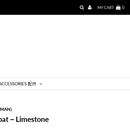
MY CART
0
ACCESSORIES 配件
(MAN)
oat－Limestone