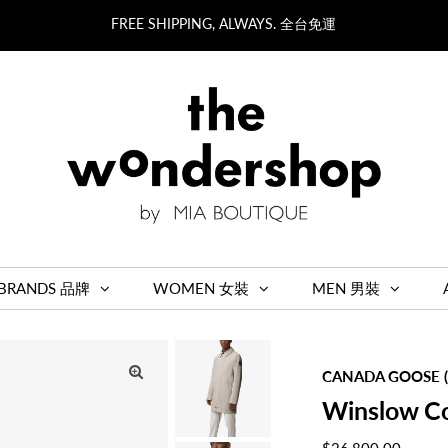
FREE SHIPPING, ALWAYS. 全台免運
BRANDS 品牌
WOMEN 女裝
MEN 男裝
CANADA GOOSE 
Winslow C