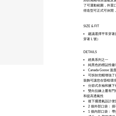
卸防風帽增加溫暖及
了可運動範圍，外置
得造型可正式可休閒
SIZE & FIT
建議選擇平常穿著
穿著 L 號）
DETAILS
經典系列之一
純黑色的標誌性徽
Canada Goose
溫度
可拆卸兜帽增強了
裝飾可讓您在昏暗環
分節式衣袖和腋下
雙向拉鍊上覆有門
和提高透氣性
後下擺透氣設計便
2 個外部口袋：
1 個內部口袋： 