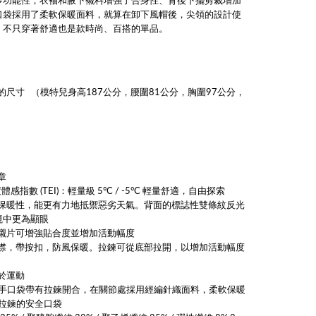
多功能性，衣袖和腋下襯料增強了合身性、背後下擺剪裁增加
口袋採用了柔軟保暖面料，就算在卸下風帽後，尖領的設計使
，不只穿著舒適也是款時尚、百搭的單品。
的尺寸
（模特兒身高187公分，腰圍81公分，胸圍97公分，
章
體感指數 (TEI)：輕量級 5°C / -5°C 輕量舒適，自由探索
保暖性，能更有力地抵禦惡劣天氣。背面的標誌性雙條紋反光
境中更為顯眼
襯片可增強貼合度並增加活動幅度
襟，帶按扣，防風保暖。拉鍊可從底部拉開，以增加活動幅度
於運動
 插手口袋帶有拉鍊開合，在關節處採用經編針織面料，柔軟保暖
帶拉鍊的安全口袋