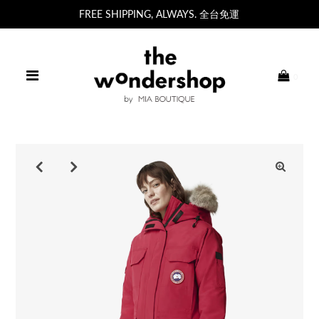
FREE SHIPPING, ALWAYS. 全台免運
0