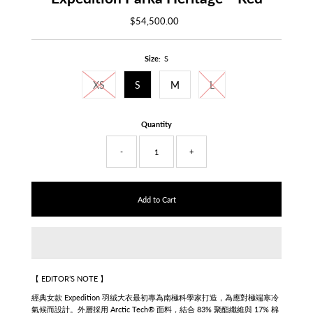
$54,500.00
Regular
Price
Size:
S
XS
S
M
L
Quantity
-
+
【
EDITOR’S NOTE
】
經典女款 Expedition 羽絨大衣最初專為南極科學家打造，為應對極端寒冷
氣候而設計。外層採用 Arctic Tech® 面料，結合 83% 聚酯纖維與 17% 棉