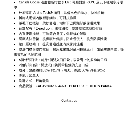
Canada Goose 溫度體感指數 (TEI)：可應對於 -30°C 及以下極端寒冷環
境
外層採用 Arctic Tech® 面料，具備出色的防水、防風性能
拆卸式毛領內嵌塑形鋼絲，可對抗強風
絨毛下巴襯墊，柔軟舒適，增加下巴與頸部的保暖效果
背部配有「Expedition」徽標織帶，便於攜帶或懸掛存放
內置腰部抽繩，可調節合身度，保持核心溫暖
隱藏式防雪裙，提供額外保護，防止雪侵入，提升防護性能
縮口羅紋袖口，提高舒適感並有效保持溫暖
雙層門襟與雙向拉鍊，採用魔鬼氈與耐用拉鍊設計，阻隔寒風雨雪，提
供靈活的活動範圍
6個外部口袋：前身4個雙入口口袋，以及臂上的多功能口袋
2個內部口袋：開放式口袋與帶拉鍊的安全口袋
成分：聚酯纖維83%/棉17%（填充：鴨絨 80%/羽毛 20%）
產地：加拿大
洗滌方式：只能乾洗
商品貨號：
CAG19200202 4660L-11 RED EXPEDITION PARKA
Contact us