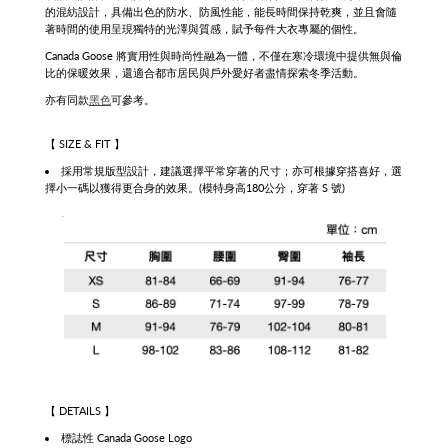
的混紡設計，具備出色的防水、防風性能，能長時間保持乾爽，並且會隨
著時間的使用呈現獨特的光澤與質感，賦予每件大衣專屬的個性。
Canada Goose 將實用性與時尚性融為一體，不僅在寒冷環境中提供無與倫
比的保暖效果，還適合都市居民與戶外愛好者盡情探索冬季活動。
亦有同款
黑色
可參考。
【 SIZE & FIT 】
採用常規版型設計，建議選擇平常穿著的尺寸；亦可根據穿搭喜好，選
擇小一碼以獲得更合身的效果。(模特身高180公分，穿著 S 號)
【 DETAILS 】
標誌性 Canada Goose Logo