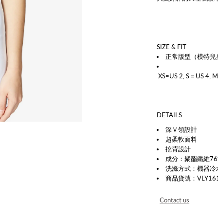
SIZE & FIT
正常版型（模特兒身
XS=US 2, S＝US 4, M
DETAILS
深Ｖ領設計
超柔軟面料
挖背設計
成分：聚酯纖維76
洗滌方式：機器冷
商品貨號：VLY161
Contact us