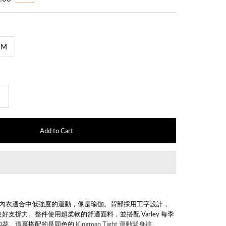
M
+
oks 運動內衣適合中低強度的運動，像是瑜伽。
背部採用工字設計，
良好支撐力。
整件使用超柔軟的舒適面料，並搭配 Varley 每季
印花。這裏搭配的是同色的
Kingman Tight 運動緊身褲
。