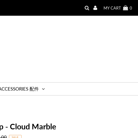
MY CART
0
ACCESSORIES 配件
p - Cloud Marble
r
.00
SALE