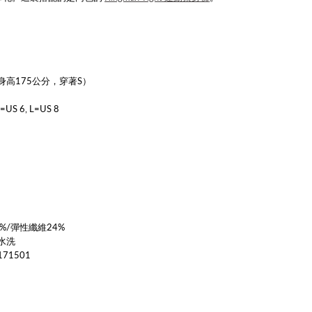
高175公分，穿著S）
=US 6, L=US 8
%/彈性纖維24%
水洗
71501