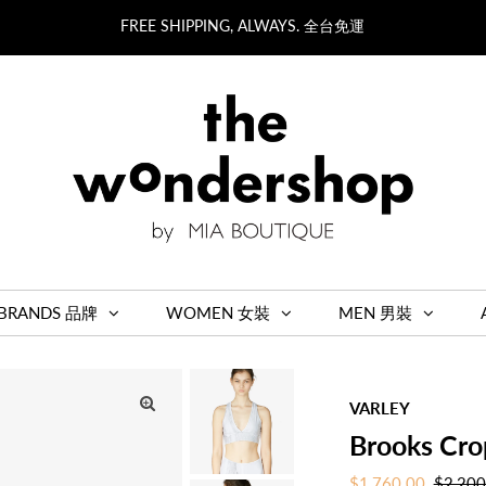
FREE SHIPPING, ALWAYS. 全台免運
BRANDS 品牌
WOMEN 女裝
MEN 男裝
VARLEY
Brooks Cro
Sale
$1,760.00
Regula
$2,200