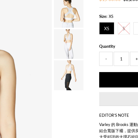
Price
Price
Size:
XS
XS
S
Quantity
-
EDITOR’S NOTE
Varley 的 Bro
結合寬版下襬，提供
大受好評的大理石紋