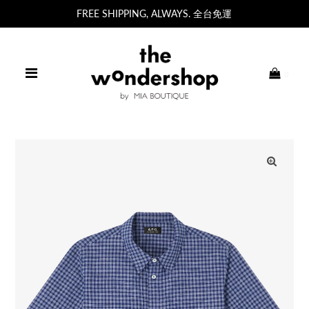
FREE SHIPPING, ALWAYS. 全台免運
0