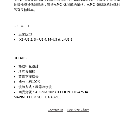
紋短袖襯衫低調細緻，營造
A.P.C.
休閒簡約風格。
A.P.C. 類似款格紋襯衫
另有長袖版本。
SIZE & FIT
正常版型
XS=US 2, S＝US 4, M=US 6, L=US 8
DETAILS
格紋印花設計
珍珠母鈕扣
背部下擺略長
成分：棉100%
洗滌方式：機器冷水洗
商品貨號：APCM20202301 COEPC-H12475-IAJ-
MARINE CHEMISETTE GABRIEL
Contact us
See Size Chart