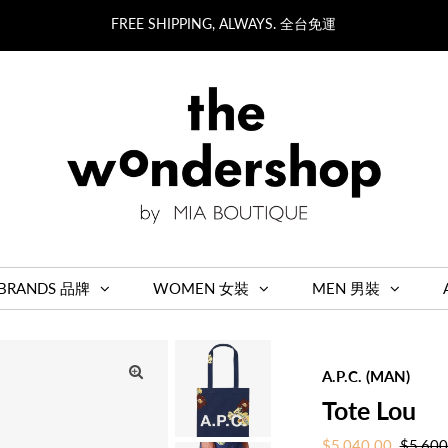
FREE SHIPPING, ALWAYS. 全台免運
BRANDS 品牌
WOMEN 女裝
MEN 男裝
A.P.C. (MAN)
Tote Lou
Sale
$5,040.00
Regula
$5,600