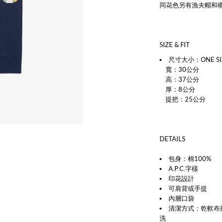
同花色另有漁夫帽和
SIZE & FIT
尺寸大小：ONE SI
寬：30公分
高：37公分
厚：8公分
提把：25公分
DETAILS
包身：棉100%
A.P.C.字樣
印花設計
可肩背或手提
內層口袋
清潔方式：乾軟布
洗