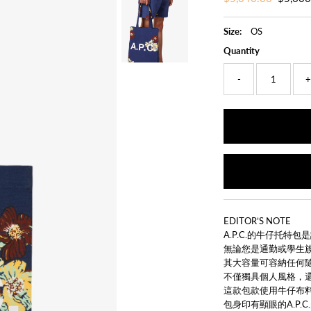
Price
Price
Size:
OS
Quantity
-
EDITOR’S NOTE
A.P.C.的牛仔托特
無論您是通勤或學生
其大容量可容納任何
不僅獨具個人風格，
這款包款使用牛仔布
包身印有顯眼的A.P.