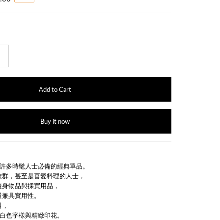
+
Buy it now
包是許多時髦人士必備的經典單品。
族群，甚至是喜愛料理的人士，
隨身物品與採買用品，
還兼具實用性。
料，
C.白色字樣與精緻印花。