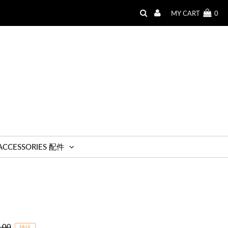
MY CART
0
ACCESSORIES 配件
r
.00
SALE