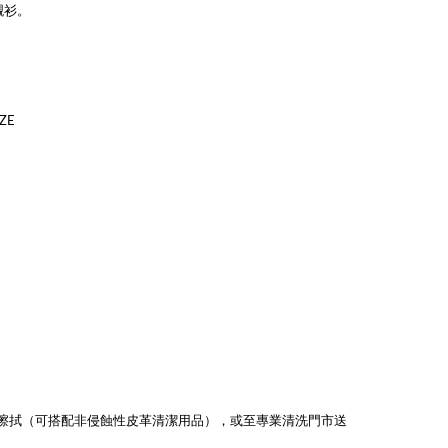
襯衫。
ZE
擦拭（可搭配非侵蝕性皮革清潔用品），或至專業清洗門市送