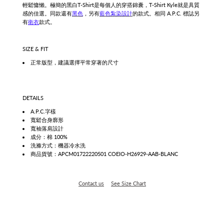
輕鬆慵懶。極簡的黑白
T-Shirt是每個人的穿搭錦囊，T-Shirt Kyle就是具質
感的佳選。同款還有
黑色
，另有
藍色紮染設計
的款式。
相同
A.P.C. 標誌另
有
衛衣
款式。
SIZE & FIT
正常版型，建議選擇平常穿著的尺寸
DETAILS
A.P.C.字樣
寬鬆合身廓形
寬袖落肩設計
成分：棉 100%
洗滌方式：機器冷水洗
商品貨號：APCM01722220501 COEIO-H26929-AAB-BLANC
Contact us
See Size Chart