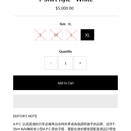
$5,000.00
Regular
Price
Size:
XL
S
M
L
XL
Quantity
-
+
EDITOR’S NOTE
A.P.C. 以高質感的日常必備單品在時尚界成為低調而搶手的品牌。這件T-
Shirt Kyle胸前有小型A.P.C.黑色字樣，寬鬆合身的廓形搭配落肩設計營造