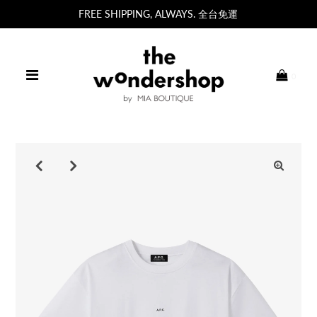
FREE SHIPPING, ALWAYS. 全台免運
0