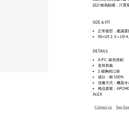
設計做為點綴，只需
SIZE & FIT
正常版型
，建議選
XS=US 2, S＝US 4,
DETAILS
A.P.C. 銀色按釦
直筒剪裁
2 個胸前口袋
成分：棉 100%
洗滌方式：
機器冷
商品貨號：APCM002
ALEX
Contact us
See Siz