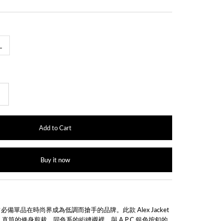
L
+
Buy it now
日常必備單品在時尚界成為低調而搶手的品牌。此款 Alex Jacket
，直筒的修身剪裁
、
同色系的絎縫襯裡，與 A.P.C 銀色按釦的