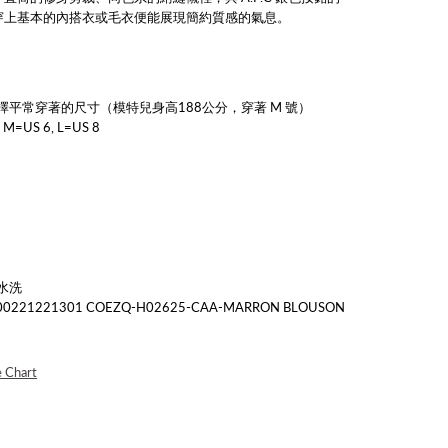
穿上基本的內搭衣或毛衣便能展現簡約質感的氣息
。
擇平常穿著的尺寸
（模特兒身高188公分，穿著 M 號）
 M=US 6, L=US 8
水洗
21221301 COEZQ-H02625-CAA-MARRON BLOUSON
e Chart