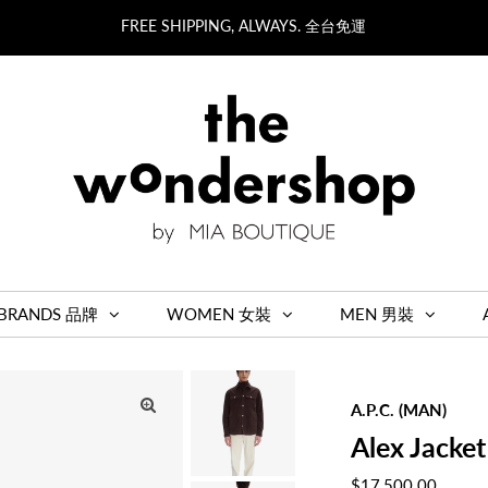
FREE SHIPPING, ALWAYS. 全台免運
BRANDS 品牌
WOMEN 女裝
MEN 男裝
A.P.C. (MAN)
Alex Jacke
Regular
$17,500.00