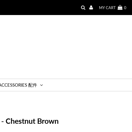
MY CART
0
ACCESSORIES 配件
t - Chestnut Brown