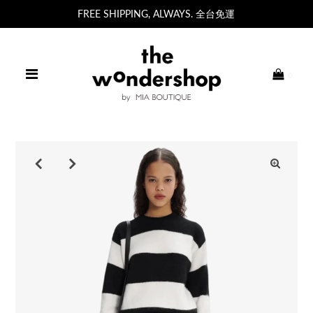
FREE SHIPPING, ALWAYS. 全台免運
0