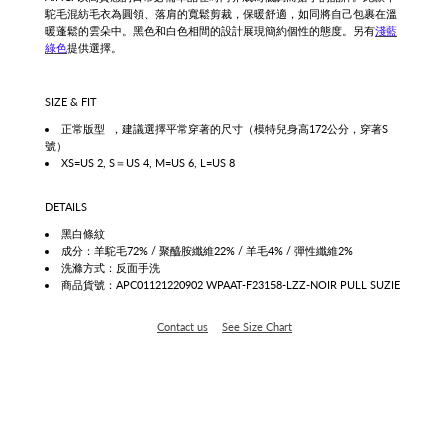
駝毛混紡
毛衣為圓領
、落肩的寬鬆
剪裁，保暖舒適，
如同將自己包裹在溫
暖蓬鬆的雲朵中。
黑色和白色相間的設計展現簡約個性的態度。另有
淺藍
綠色
提供選擇。
SIZE & FIT
正常版型
，建議選擇平常穿著的尺寸（模特兒身高172公分，穿著S
號）
XS=US 2, S＝US 4, M=US 6, L=US 8
DETAILS
黑白條紋
成分：羊駝毛72% / 聚醯胺纖維22% / 羊毛4% / 彈性纖維2%
洗滌方式：
反面手
洗
商品貨號：APC01121220902 WPAAT-F23158-LZZ-NOIR PULL SUZIE
Contact us
See Size Chart