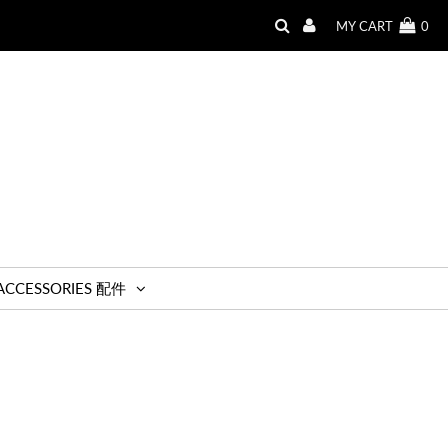
MY CART
0
ACCESSORIES 配件