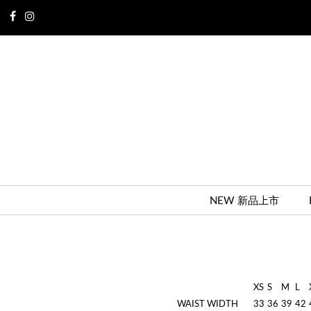
NEW 新品上市
XS
S
M
L
WAIST WIDTH
33
36
39
42