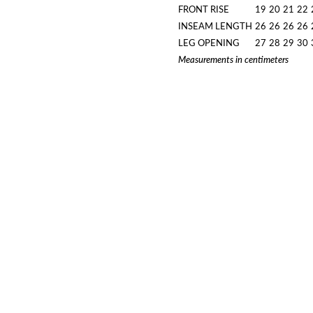
FRONT RISE
19
20
21
22
INSEAM LENGTH
26
26
26
26
LEG OPENING
27
28
29
30
Measurements in centimeters