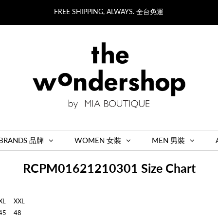
FREE SHIPPING, ALWAYS. 全台免運
BRANDS 品牌
WOMEN 女裝
MEN 男裝
RCPM01621210301 Size Chart
XL
XXL
45
48