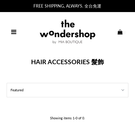
FREE SHIPPING, ALWAYS. 全台免運
0
HAIR ACCESSORIES 髮飾
Showing items 1-0 of 0.