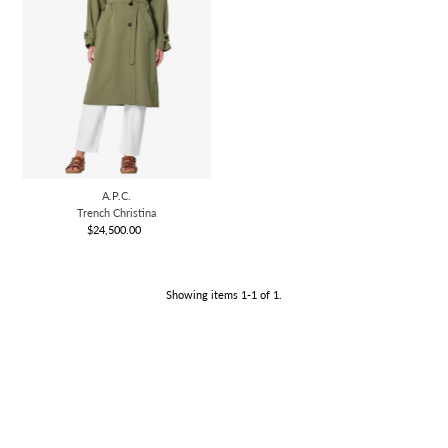
A.P.C.
Trench Christina
$24,500.00
Regular
Price
Showing items 1-1 of 1.